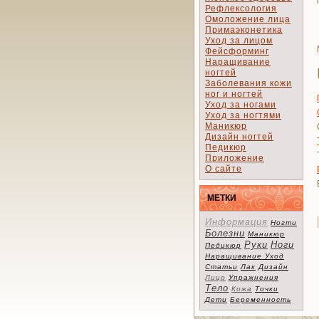
Рефлексология
Омоложение лица
Примаэконетика
Уход за лицом
Фейсформинг
Наращивание
ногтей
Заболевания кожи
ног и ногтей
Уход за ногами
Уход за ногтями
Маникюр
Дизайн ногтей
Педикюр
Приложение
О сайте
МЕТКИ
Информация
Ногти
Болезни
Маникюр
Руки
Ноги
Педикюр
Наращивание
Уход
Статьи
Лак
Дизайн
Лицо
Упражнения
Тело
Кожа
Точки
Дети
Беременность