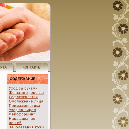
АРТА
КОНТАКТЫ
СОДЕРЖАНИЕ
Уход за руками
Женское здоровье
Рефлексология
Омоложение лица
Примаэконетика
Уход за лицом
Фейсформинг
Наращивание
ногтей
Заболевания кожи