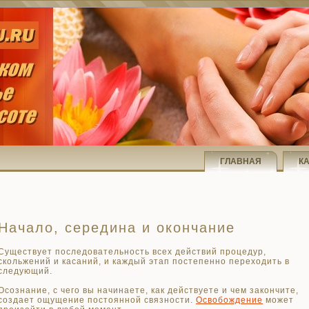
ГЛАВНАЯ
К
Начало, середина и окончание
Существует последовательность всех действий процедур,
скольжений и ка­саний, и каждый этап постепенно переходить в
следующий.
Осознание, с чего вы начинаете, как действуете и чем закончите,
создает ощущение постоянной связности.
Освобождение
может