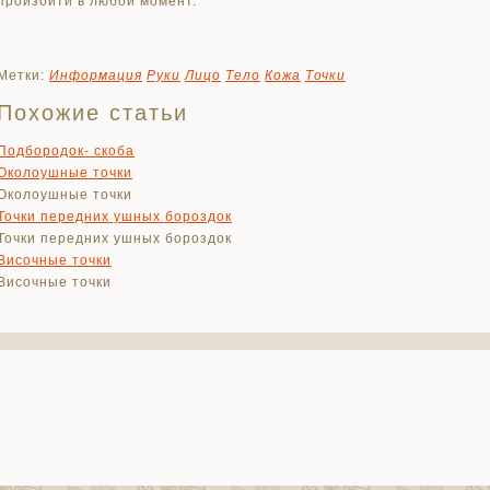
произойти в любой момент.
Метки:
Информация
Руки
Лицо
Тело
Кожа
Точки
Похожие статьи
Подбородок- скоба
Околоушные точки
Околоушные точки
Точки передних ушных бороздок
Точки передних ушных бороздок
Височные точки
Височные точки