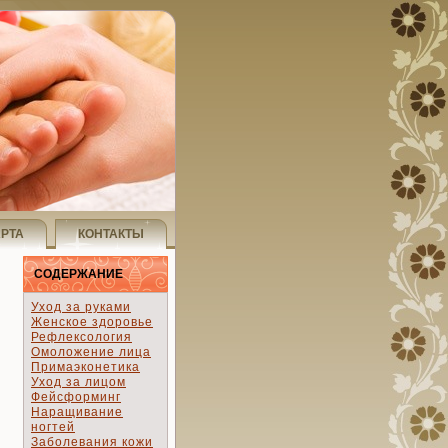
АРТА
КОНТАКТЫ
СОДЕРЖАНИЕ
Уход за руками
Женское здоровье
Рефлексология
Омоложение лица
Примаэконетика
Уход за лицом
Фейсформинг
Наращивание
ногтей
Заболевания кожи