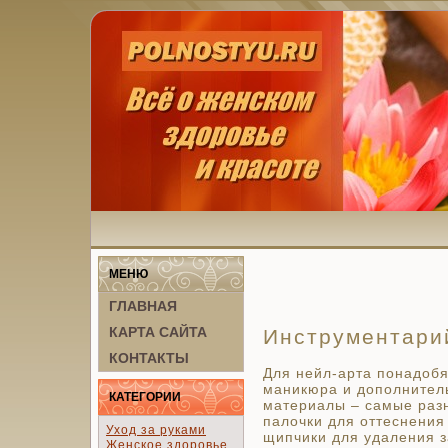
МЕНЮ
ГЛАВНАЯ
КАРТА САЙТА
Инструментари
КОНТАКТЫ
Для нейл-арта понадоб
маникюра и дополнител
КАТЕГОРИИ
материалы – самые разн
палочки для оттеснения
Уход за руками
щипчики для удаления з
Женское здоровье