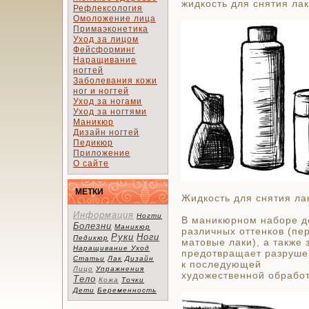
жидкость для снятия лак
Рефлексология
Омоложение лица
Примаэконетика
Уход за лицом
Фейсформинг
Наращивание
ногтей
Заболевания кожи
ног и ногтей
Уход за ногами
Уход за ногтями
Маникюр
Дизайн ногтей
Педикюр
Приложение
О сайте
МЕТКИ
Жидкость для снятия ла
Информация
Ногти
В маникюрном наборе д
Болезни
Маникюр
различных оттенков (пе
Руки
Ноги
Педикюр
матовые лаки), а также
Наращивание
Уход
предотвращает разруше
Статьи
Лак
Дизайн
к последующей
Лицо
Упражнения
художественной обработ
Тело
Кожа
Точки
Дети
Беременность