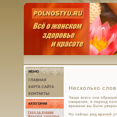
МЕНЮ
ГЛАВНАЯ
КАРТА САЙТА
Несколько слов
КОНТАКТЫ
Чаще всего они образую
ожирения, в период пол
КАТЕГОРИИ
времени вы были уверен
Уход за руками
Но сейчас ряд врачей у
Женское здоровье