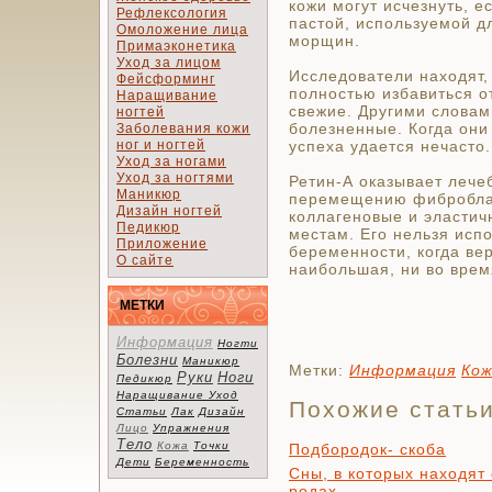
кожи могут исчезнуть, е
Рефлексология
пастой, используемой д
Омоложение лица
морщин.
Примаэконетика
Уход за лицом
Исследователи находят,
Фейсформинг
полностью избавиться о
Наращивание
свежие. Другими словам
ногтей
болезненные. Когда они
Заболевания кожи
ног и ногтей
успеха удается нечасто.
Уход за ногами
Уход за ногтями
Ретин-А оказывает лече
Маникюр
перемещению фиброблас
Дизайн ногтей
коллагеновые и эластич
Педикюр
местам. Его нельзя исп
Приложение
беременности, когда ве
О сайте
наибольшая, ни во врем
МЕТКИ
Информация
Ногти
Болезни
Маникюр
Метки:
Информация
Ко
Руки
Ноги
Педикюр
Наращивание
Уход
Похожие стать
Статьи
Лак
Дизайн
Лицо
Упражнения
Тело
Кожа
Точки
Подбородок- скоба
Дети
Беременность
Сны, в которых находят
родах