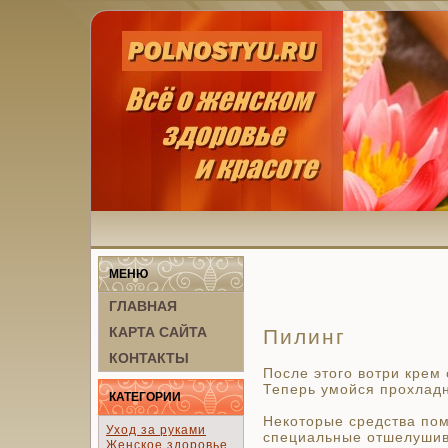
МЕНЮ
ГЛАВНАЯ
КАРТА САЙТА
Пилинг
КОНТАКТЫ
После этого вотри кре
Теперь умойся прохладн
КАТЕГОРИИ
Некоторые средства пом
Уход за руками
специальные отшелуши
Женское здоровье