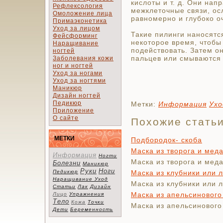
кислоты и т. д. Они нап
Рефлексология
межклеточные связи, ос
Омоложение лица
равномерно и глубоко оч
Примаэконетика
Уход за лицом
Такие пилинги наносятс
Фейсформинг
некоторое время, чтобы
Наращивание
подействовать. Затем о
ногтей
пальцев или смываются 
Заболевания кожи
ног и ногтей
Уход за ногами
Уход за ногтями
Маникюр
Дизайн ногтей
Педикюр
Метки:
Информация
Ухо
Приложение
О сайте
Похожие стать
МЕТКИ
Подбородок- скоба
Маска из творога и мед
Информация
Ногти
Маска из творога и мед
Болезни
Маникюр
Руки
Ноги
Педикюр
Маска из клубники или 
Наращивание
Уход
Маска из клубники или 
Статьи
Лак
Дизайн
Маска из апельсинового
Лицо
Упражнения
Тело
Кожа
Точки
Маска из апельсинового
Дети
Беременность