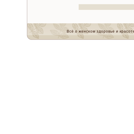
Всё о женсκом здоровье и красοте