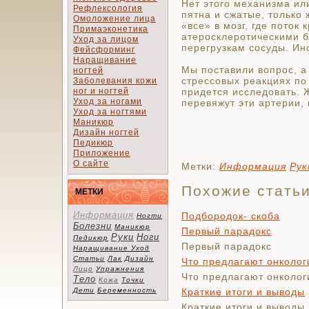
Нет этого механизма ил
Рефлексология
пятна и сжатые, только
Омоложение лица
«все» в мозг, где пото
Примаэконетика
атеросклеротическими 
Уход за лицом
перегрузкам сосуды. Ин
Фейсформинг
Наращивание
Мы поставили вопрос, а
ногтей
стрессовых реакциях п
Заболевания кожи
ног и ногтей
придется исследовать. 
Уход за ногами
перевяжут эти артерии, 
Уход за ногтями
Маникюр
Дизайн ногтей
Педикюр
Приложение
О сайте
Метки:
Информация
Рук
Похожие стать
МЕТКИ
Информация
Подбородок- скоба
Ногти
Болезни
Маникюр
Первый парадокс
Руки
Ноги
Педикюр
Первый парадокс
Наращивание
Уход
Статьи
Лак
Дизайн
Что предлагают онколог
Лицо
Упражнения
Что предлагают онколог
Тело
Кожа
Точки
Дети
Беременность
Краткие итоги и выводы
Краткие итоги и выводы