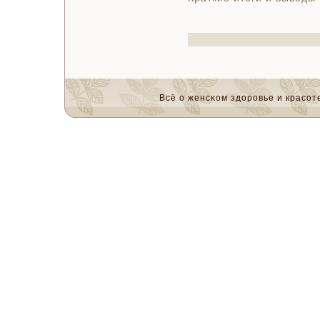
Всё о женсκом здоровье и красοте