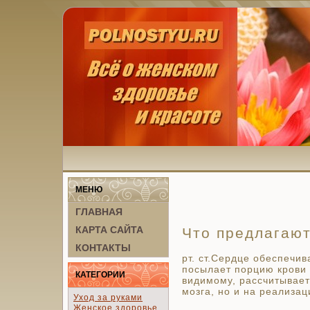
МЕНЮ
ГЛАВНАЯ
КАРТА САЙТА
Что предлагают
КОНТАКТЫ
рт. ст.Сердце обеспечив
посылает порцию крови 
КАТЕГОРИИ
видимому, рассчитывает
мозга, но и на реализа
Уход за руками
Женское здоровье