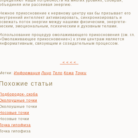
определяют наши потребности на многих уровнях, собирая,
объединяя или рассеивая энергию.
Нежное прикосновение к нервному центру как бы призывает его
внутрен­ний интеллект активизировать, синхронизировать и
освежать поток энергии между нашими физическим, энергети­
ческим, эмоциональным, психическим и духовным телами.
Использование процедур омолаживающего прикосно­вения (см. гл.
«Омолаживающее при­косновение») к этим центрам является
информативным, связующим и созида­тельным процессом.
< < < <
Метки:
Информация
Лицо
Тело
Кожа
Точки
Похожие статьи
Подбородок- скоба
Околоушные точки
Околоушные точки
Носовые точки
Носовые точки
Точка гипофиза
Точка гипофиза