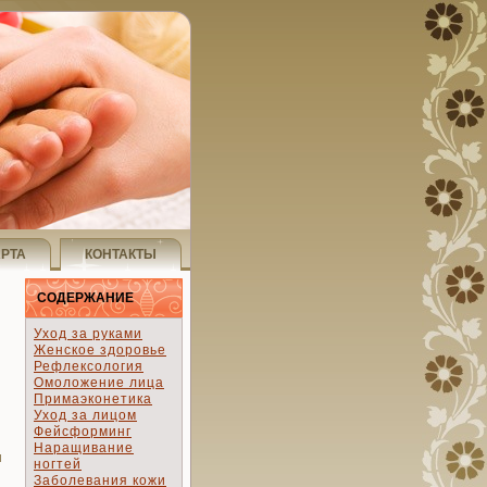
АРТА
КОНТАКТЫ
СОДЕРЖАНИЕ
Уход за руками
Женское здоровье
Рефлексология
Омоложение лица
Примаэконетика
Уход за лицом
Фейсформинг
Наращивание
и
ногтей
Заболевания кожи