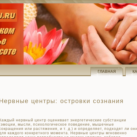
ГЛАВНАЯ
К
Нервные центры: островки сознания
Каждый нервный цент
р оценивает энергетические суб­станции
(эмоции, мысли, психологиче­ское поведение, мышечные
сокращения или растяжения, и т. д.) и определяет, подходят ли он
для каждого ко
нкрет­ного момента. Нервные центры мгно­венно