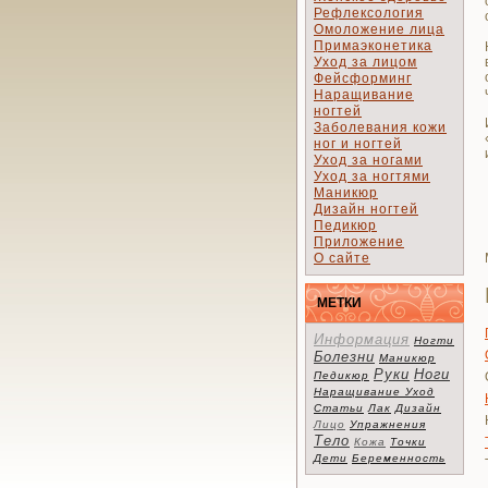
Рефлексология
Омоложение лица
Примаэконетика
Уход за лицом
Фейсформинг
Наращивание
ногтей
Заболевания кожи
ног и ногтей
Уход за ногами
Уход за ногтями
Маникюр
Дизайн ногтей
Педикюр
Приложение
О сайте
МЕТКИ
Информация
Ногти
Болезни
Маникюр
Руки
Ноги
Педикюр
Наращивание
Уход
Статьи
Лак
Дизайн
Лицо
Упражнения
Тело
Кожа
Точки
Дети
Беременность