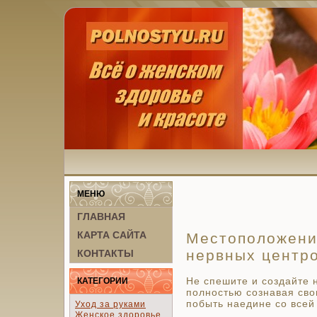
МЕНЮ
ГЛАВНАЯ
КАРТА САЙТА
Местоположени
нервных центр
КОНТАКТЫ
Не спешите и создайте 
КАТЕГОРИИ
полностью сознавая сво
побыть наедине со всей
Уход за руками
Женское здоровье