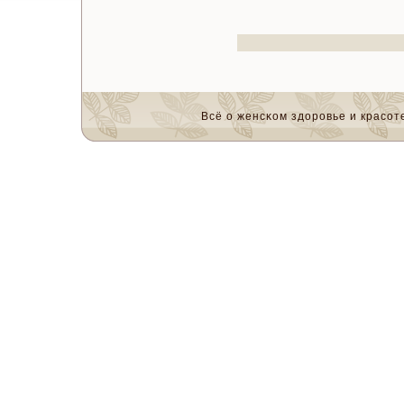
Всё о женсκом здоровье и красοте