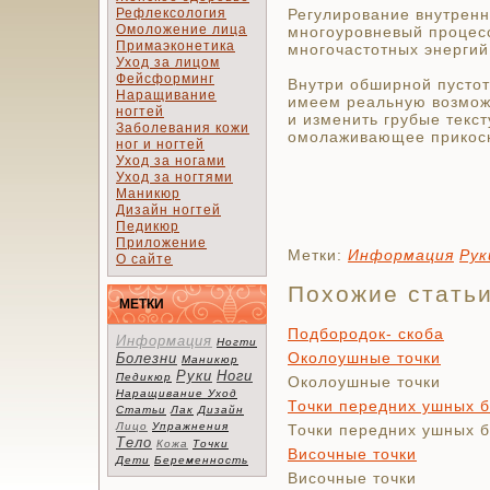
Рефлексология
Регулирование внутренн
Омоложение лица
многоуровневый процесс
Примаэконетика
многочастотных энергий
Уход за лицом
Фейсформинг
Внутри об­ширной пусто
Наращивание
имеем реальную возмож
ногтей
и из­менить грубые текс
Заболевания кожи
омолаживающее прикос
ног и ногтей
Уход за ногами
Уход за ногтями
Маникюр
Дизайн ногтей
Педикюр
Приложение
Метки:
Информация
Рук
О сайте
Похожие стать
МЕТКИ
Подбородок- скоба
Информация
Ногти
Околоушные точки
Болезни
Маникюр
Руки
Ноги
Педикюр
Околоушные точки
Наращивание
Уход
Точки передних ушных 
Статьи
Лак
Дизайн
Лицо
Упражнения
Точки передних ушных 
Тело
Кожа
Точки
Височные точки
Дети
Беременность
Височные точки