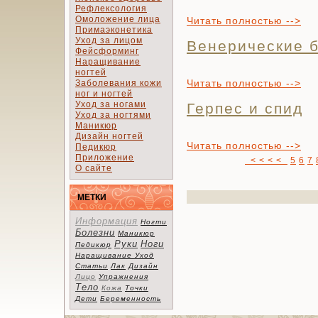
Рефлексология
Омоложение лица
Читать полностью -->
Примаэконетика
Уход за лицом
Венерические 
Фейсформинг
Наращивание
ногтей
Читать полностью -->
Заболевания кожи
ног и ногтей
Уход за ногами
Герпес и спид
Уход за ногтями
Маникюр
Дизайн ногтей
Читать полностью -->
Педикюр
Приложение
< < < <
5
6
7
О сайте
МЕТКИ
Информация
Ногти
Болезни
Маникюр
Руки
Ноги
Педикюр
Наращивание
Уход
Статьи
Лак
Дизайн
Лицо
Упражнения
Тело
Кожа
Точки
Дети
Беременность