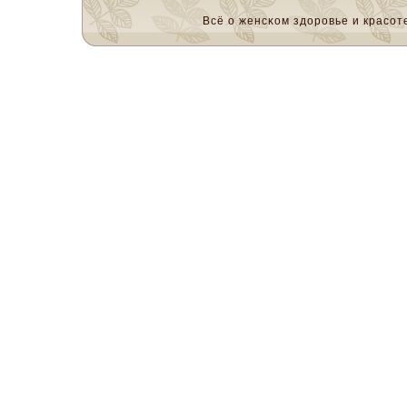
Всё о женсκом здоровье и красοте