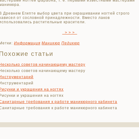
мастерами ногтей фараона, т. е. первыми известными мастерами
маникюра.
В Древнем Египте выбор цвета при окрашивании ногтей строго
зависел от сословной принадлежности. Вместо лаков
использовались растительные красители.
> > >
Метки:
Информация
Маникюр
Педикюр
Похожие статьи
Несколько советов начинающему мастеру
Несколько советов начинающему мастеру
Инструментарий
Инструментарий
Рисунки и украшения на ногтях
Рисунки и украшения на ногтях
Санитарные требования к работе маникюрного кабинета
Санитарные требования к работе маникюрного кабинета