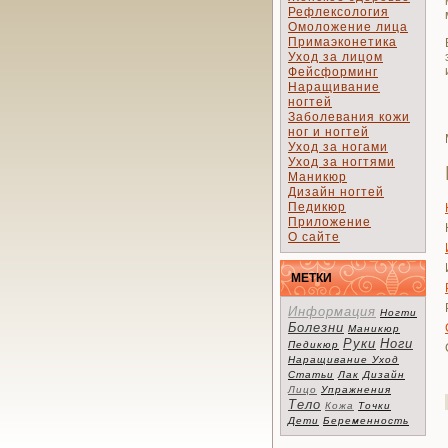
Рефлексология
Омоложение лица
Примаэконетика
Уход за лицом
Фейсформинг
Наращивание
ногтей
Заболевания кожи
ног и ногтей
Уход за ногами
Уход за ногтями
Маникюр
Дизайн ногтей
Педикюр
Приложение
О сайте
МЕТКИ
Информация
Ногти
Болезни
Маникюр
Руки
Ноги
Педикюр
Наращивание
Уход
Статьи
Лак
Дизайн
Лицо
Упражнения
Тело
Кожа
Точки
Дети
Беременность