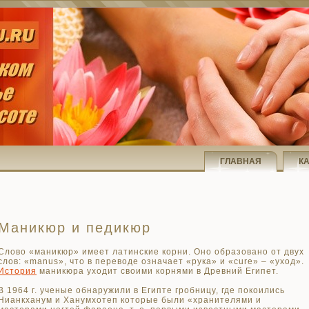
ГЛАВНАЯ
К
Маникюр и педикюр
Слово «маникюр» имеет латинские корни. Оно образовано от двух
слов: «manus», что в переводе означает «рука» и «cure» – «уход».
История
маникюра уходит своими корнями в Древний Египет.
В 1964 г. ученые обнаружили в Египте гробницу, где покоились
Нианкханум и Ханумхотеп которые были «хранителями и