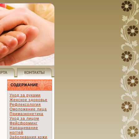
АРТА
КОНТАКТЫ
СОДЕРЖАНИЕ
Уход за руками
Женское здоровье
Рефлексология
Омоложение лица
Примаэконетика
Уход за лицом
Фейсформинг
Наращивание
ногтей
Заболевания кожи