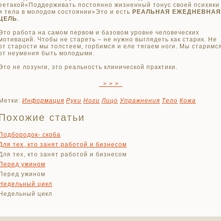
еетакой«Поддерживать постоянно жизненный тонус своей психики
и тела в молодом состоянии»Это и есть
РЕАЛЬНАЯ
ЕЖЕДНЕВНАЯ
ЦЕЛЬ
.
Это работа на самом первом и базовом уровне человеческих
мотиваций. Чтобы не стареть – не нужно выглядеть как старик. Не
от старости мы толстеем, горбимся и еле тягаем ноги. Мы старимс
от неумения быть молодыми.
Это не лозунги, это реальность клинической практики.
> > >
Метки:
Информация
Руки
Ноги
Лицо
Упражнения
Тело
Кожа
Похожие статьи
Подбородок- скоба
Для тех, кто занят работой и бизнесом
Для тех, кто занят работой и бизнесом
Перед ужином
Перед ужином
Недельный цикл
Недельный цикл