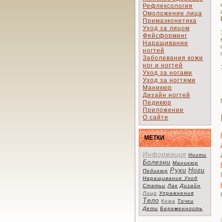
Рефлексология
Омоложение лица
Примаэконетика
Уход за лицом
Фейсформинг
Наращивание
ногтей
Заболевания кожи
ног и ногтей
Уход за ногами
Уход за ногтями
Маникюр
Дизайн ногтей
Педикюр
Приложение
О сайте
МЕТКИ
Информация
Ногти
Болезни
Маникюр
Руки
Ноги
Педикюр
Наращивание
Уход
Статьи
Лак
Дизайн
Лицо
Упражнения
Тело
Кожа
Точки
Дети
Беременность