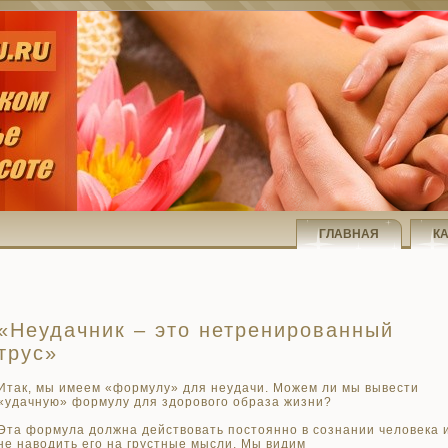
ГЛАВНАЯ
К
«Неудачник – это нетренированный
трус»
Итак, мы имеем «формулу» для неудачи. Можем ли мы вывести
«удачную» формулу для здорового образа жизни?
Эта формула должна действовать постоянно в сознании человека 
не наводить его на грустные мысли. Мы видим