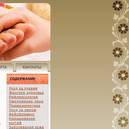
АРТА
КОНТАКТЫ
СОДЕРЖАНИЕ
Уход за руками
Женское здоровье
Рефлексология
Омоложение лица
Примаэконетика
Уход за лицом
Фейсформинг
Наращивание
ногтей
и
Заболевания кожи