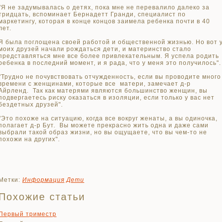
"Я не задумывалась о детях, пока мне не перевалило далеко за
тридцать, вспоминает Бернадетт Гранди, специалист по
маркетингу, которая в конце концов заимела ребенка почти в 40
лет.
Я была поглощена своей работой и общественной жизнью. Но вот 
моих друзей начали рождаться дети, и материнство стало
представляться мне все более привлекательным. Я успела родить
ребенка в последний момент, и я рада, что у меня это получилось".
"Трудно не почувствовать отчужденность, если вы проводите много
времени с женщинами, которые все матери, замечает д-р
Айрленд. Так как матерями являются большинство женщин, вы
подвергаетесь риску оказаться в изоляции, если только у вас нет
бездетных друзей".
"Это похоже на ситуацию, когда все вокруг женаты, а вы одиночка,
полагает д-р Бут. Вы можете прекрасно жить одна и даже сами
выбрали такой образ жизни, но вы ощущаете, что вы чем-то не
похожи на других".
Метки:
Информация
Дети
Похожие статьи
Первый триместр