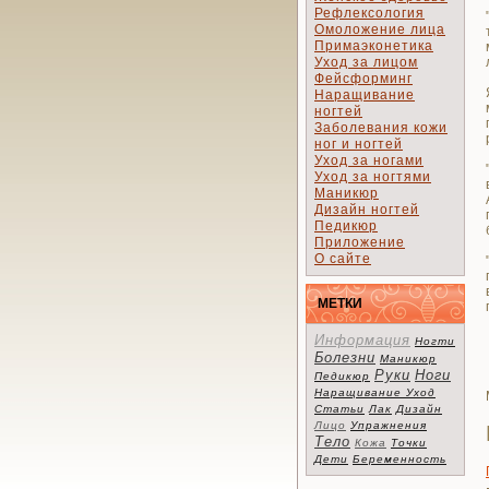
Рефлексология
Омоложение лица
Примаэконетика
Уход за лицом
Фейсформинг
Наращивание
ногтей
Заболевания кожи
ног и ногтей
Уход за ногами
Уход за ногтями
Маникюр
Дизайн ногтей
Педикюр
Приложение
О сайте
МЕТКИ
Информация
Ногти
Болезни
Маникюр
Руки
Ноги
Педикюр
Наращивание
Уход
Статьи
Лак
Дизайн
Лицо
Упражнения
Тело
Кожа
Точки
Дети
Беременность