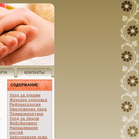
АРТА
КОНТАКТЫ
СОДЕРЖАНИЕ
Уход за руками
Женское здоровье
Рефлексология
Омоложение лица
Примаэконетика
,
Уход за лицом
Фейсформинг
Наращивание
ногтей
Заболевания кожи