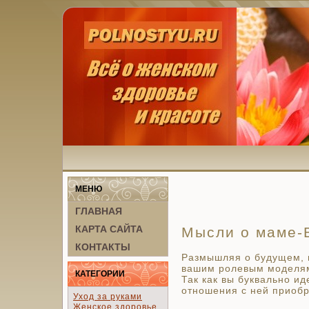
МЕНЮ
ГЛАВНАЯ
КАРТА САЙТА
Мысли о маме-
КОНТАКТЫ
Размышляя о будущем, 
вашим ролевым моделям
КАТЕГОРИИ
Так как вы буквально ид
отношения с ней приоб
Уход за руками
Женское здоровье