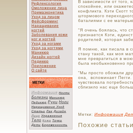
В зависимости от того, 
Рефлексология
спокойнее, или окажете
Омоложение лица
конфликта. Кэти Скотт т
Примаэконетика
штормового переходног
Уход за лицом
баталиями с ее матерью
Фейсформинг
Наращивание
"Я очень боялась, что с
ногтей
признается Кэти, единс
Заболевания кожи
ног и ногтей
родителей, которая заб
Уход за ногами
Уход за ногтями
Я помню, как писала в 
Маникюр
стану такой, как моя ма
Дизайн ногтей
мне превратиться в мою 
Педикюр
была необыкновенно при
Приложение
О сайте
"Мы просто обожали друг
она, вспоминает Пегги.
чувствовала потребност
МЕТКИ
сблизило нас еще больш
Информация
Ногти
Болезни
Маникюр
Руки
Ноги
Педикюр
Наращивание
Уход
Статьи
Лак
Дизайн
Метки:
Информация
Де
Лицо
Упражнения
Тело
Кожа
Точки
Похожие стать
Дети
Беременность