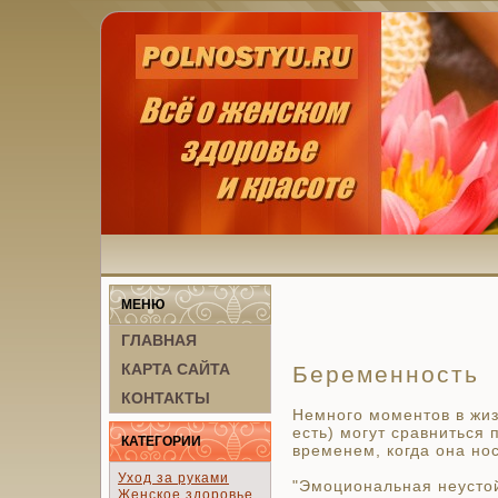
МЕНЮ
ГЛАВНАЯ
КАРТА САЙТА
Беременность
КОНТАКТЫ
Немного моментов в жи
есть) могут сравниться 
КАТЕГОРИИ
временем, когда она но
Уход за руками
"Эмоциональная неустой
Женское здоровье