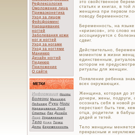
это свойственное берем
Рефлексология
статьях и книгах, в той
Омоложение лица
женщина при первом по
Примаэконетика
поводу беременности.
Уход за лицом
Фейсформинг
Беременность, на языке
Наращивание
«кризисов», это слово н
ногтей
ассоциируется с болезн
Заболевания кожи
ног и ногтей
сдвиг.
Уход за ногами
Уход за ногтями
Действительно, береме
Маникюр
моментом в жизни женщ
Дизайн ногтей
единственным, ритуалом
Педикюр
котором не предусмотре
Приложение
ритуалы для женщин.
О сайте
Появление ребенка знам
всех окружающих.
МЕТКИ
Женщина, которая до эт
Информация
Ногти
дочери, жены, подруги,
Болезни
Маникюр
осознать себя в новой 
Руки
Ноги
Педикюр
перестают быть тем, ке
Наращивание
Уход
отца, родители в бабуш
Статьи
Лак
Дизайн
дядей и тетей.
Лицо
Упражнения
Тело
Кожа
Точки
Тело женщины меняется, 
Дети
Беременность
прекрасным и неуклюжим