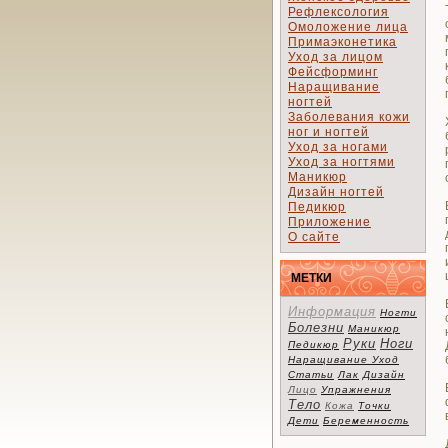
Рефлексология
Омоложение лица
Примаэконетика
Уход за лицом
Фейсформинг
Наращивание
ногтей
Заболевания кожи
ног и ногтей
Уход за ногами
Уход за ногтями
Маникюр
Дизайн ногтей
Педикюр
Приложение
О сайте
МЕТКИ
Информация
Ногти
Болезни
Маникюр
Руки
Ноги
Педикюр
Наращивание
Уход
Статьи
Лак
Дизайн
Лицо
Упражнения
Тело
Кожа
Точки
Дети
Беременность