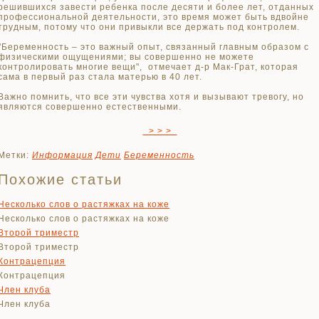
решившихся завести ребенка после десяти и более лет, отданных
профессиональной деятельности, это время может быть вдвойне
трудным, потому что они привыкли все держать под контролем.
"Беременность – это важный опыт, связанный главным образом с
физическими ощущениями; вы совершенно не можете
контролировать многие вещи", отмечает д-р Мак-Грат, которая
сама в первый раз стала матерью в 40 лет.
Важно помнить, что все эти чувства хотя и вызывают тревогу, но
являются совершенно естественными.
> > >
Метки:
Информация
Дети
Беременность
Похожие статьи
Несколько слов о растяжках на коже
Несколько слов о растяжках на коже
Второй триместр
Второй триместр
Контрацепция
Контрацепция
Член клуба
Член клуба