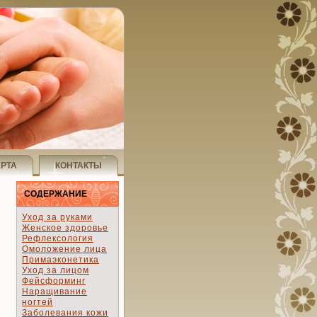
АРТА
КОНТАКТЫ
СОДЕРЖАНИЕ
Уход за руками
Женское здоровье
Рефлексология
Омоложение лица
Примаэконетика
Уход за лицом
Фейсформинг
Наращивание
ногтей
Заболевания кожи