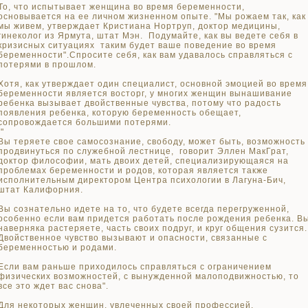
То, что испытывает женщина во время беременности,
основывается на ее личном жизненном опыте. "Мы рожаем так, как
мы живем, утверждает Кристиана Нортруп, доктор медицины,
гинеколог из Ярмута, штат Мэн. Подумайте, как вы ведете себя в
кризисных ситуациях таким будет ваше поведение во время
беременности".Спросите себя, как вам удавалось справляться с
потерями в прошлом.
Хотя, как утверждает один специалист, основной эмоцией во время
беременности является восторг, у многих женщин вынашивание
ребенка вызывает двойственные чувства, потому что радость
появления ребенка, которую беременность обещает,
сопровождается большими потерями.
"
Вы теряете свое самосознание, свободу, может быть, возможность
продвинуться по служебной лестнице, говорит Эллен МакГрат,
доктор философии, мать двоих детей, специализирующаяся на
проблемах беременности и родов, которая является также
исполнительным директором Центра психологии в Лагуна-Бич,
штат Калифорния.
Вы сознательно идете на то, что будете всегда перегруженной,
особенно если вам придется работать после рождения ребенка. В
наверняка растеряете, часть своих подруг, и круг общения сузится.
Двойственное чувство вызывают и опасности, связанные с
беременностью и родами.
Если вам раньше приходилось справляться с ограничением
физических возможностей, с вынужденной малоподвижностью, то
все это ждет вас снова".
Для некоторых женщин, увлеченных своей профессией,