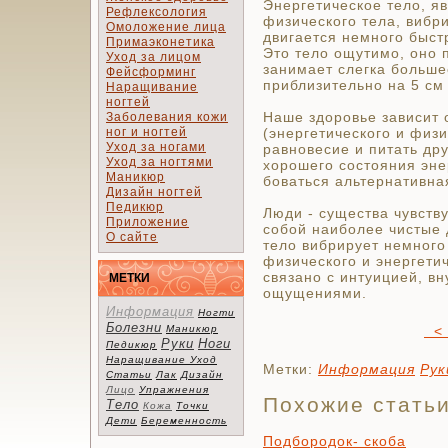
Энергетическое тело, я
Рефлексология
физического тела, вибр
Омоложение лица
двигается немного быстр
Примаэконетика
Это тело ощути­мо, оно
Уход за лицом
занимает слегка большее
Фейсформинг
приблизительно на 5 см 
Наращивание
ногтей
Наше здоровье зависит о
Заболевания кожи
ног и ногтей
(энергети­ческого и физ
Уход за ногами
равновесие и питать дру
Уход за ногтями
хорошего состоя­ния эне
Маникюр
боваться альтернативна
Дизайн ногтей
Педикюр
Люди - существа чувств
Приложение
собой наиболее чис­тые
О сайте
тело вибрирует немного
физического и энерге­ти
связа­но с интуицией, в
МЕТКИ
ощущениями.
Информация
Ногти
Болезни
Маникюр
< 
Руки
Ноги
Педикюр
Наращивание
Уход
Метки:
Информация
Рук
Статьи
Лак
Дизайн
Лицо
Упражнения
Похожие стать
Тело
Кожа
Точки
Дети
Беременность
Подбородок- скоба