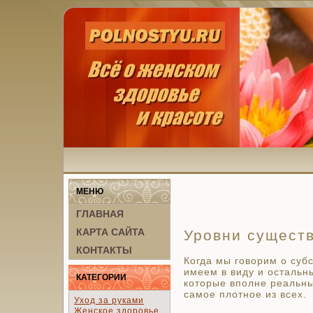
МЕНЮ
ГЛАВНАЯ
КАРТА САЙТА
Уровни сущест
КОНТАКТЫ
Когда мы гово­рим о су
имеем в виду и остальны
КАТЕГОРИИ
которые вполне реальны
са­мое плотное из всех.
Уход за руками
Женское здоровье