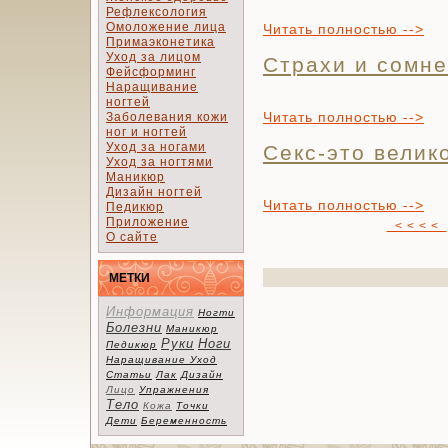
Рефлексология
Омоложение лица
Читать полностью -->
Примаэконетика
Уход за лицом
Страхи и сомн
Фейсформинг
Наращивание
ногтей
Читать полностью -->
Заболевания кожи
ног и ногтей
Уход за ногами
Секс-это велик
Уход за ногтями
Маникюр
Дизайн ногтей
Читать полностью -->
Педикюр
Приложение
< < < <
О сайте
МЕТКИ
Информация
Ногти
Болезни
Маникюр
Руки
Ноги
Педикюр
Наращивание
Уход
Статьи
Лак
Дизайн
Лицо
Упражнения
Тело
Кожа
Точки
Дети
Беременность