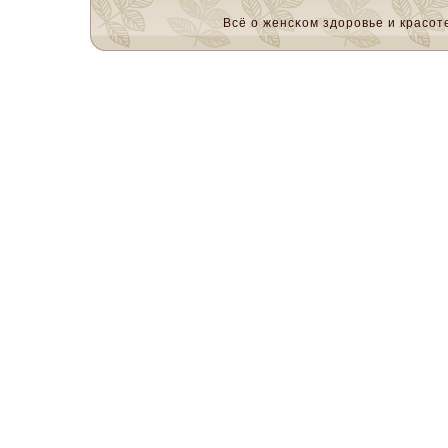
Всё о женсκом здоровье и красοте