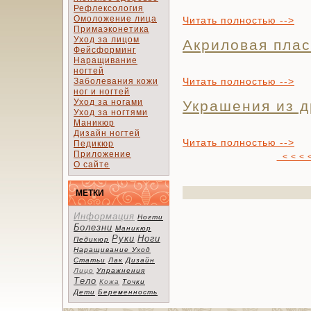
Рефлексология
Омоложение лица
Читать полностью -->
Примаэконетика
Уход за лицом
Акриловая плас
Фейсформинг
Наращивание
ногтей
Читать полностью -->
Заболевания кожи
ног и ногтей
Уход за ногами
Украшения из 
Уход за ногтями
Маникюр
Дизайн ногтей
Читать полностью -->
Педикюр
Приложение
< < <
О сайте
МЕТКИ
Информация
Ногти
Болезни
Маникюр
Руки
Ноги
Педикюр
Наращивание
Уход
Статьи
Лак
Дизайн
Лицо
Упражнения
Тело
Кожа
Точки
Дети
Беременность