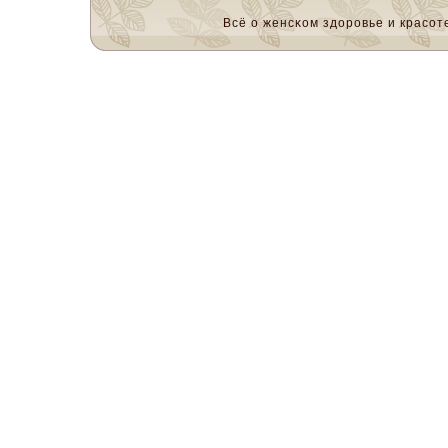
Всё о женсκом здоровье и красοте