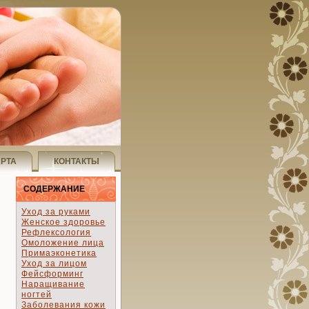
АРТА
КОНТАКТЫ
СОДЕРЖАНИЕ
Уход за руками
Женское здоровье
Рефлексология
Омоложение лица
Примаэконетика
Уход за лицом
Фейсформинг
Наращивание
ногтей
Заболевания кожи