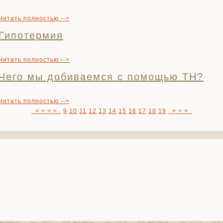
Читать полностью -->
Гипотермия
Читать полностью -->
Чего мы добиваемся с помощью ТН?
Читать полностью -->
< < < <
9
10
11
12
13
14
15
16
17
18
19
> > >