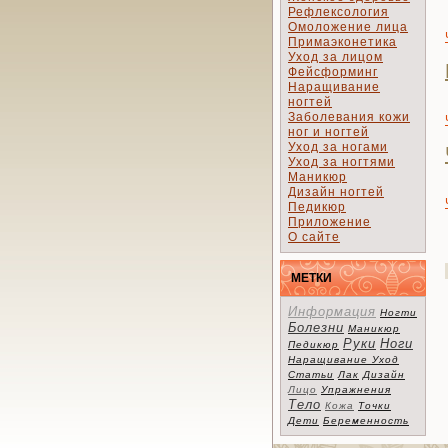
Рефлексология
Омоложение лица
Примаэконетика
Уход за лицом
Фейсформинг
Наращивание
ногтей
Заболевания кожи
ног и ногтей
Уход за ногами
Уход за ногтями
Маникюр
Дизайн ногтей
Педикюр
Приложение
О сайте
МЕТКИ
Информация
Ногти
Болезни
Маникюр
Руки
Ноги
Педикюр
Наращивание
Уход
Статьи
Лак
Дизайн
Лицо
Упражнения
Тело
Кожа
Точки
Дети
Беременность