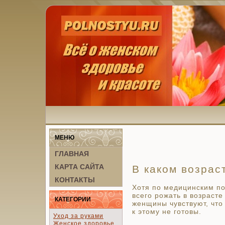
МЕНЮ
ГЛАВНАЯ
КАРТА САЙТА
В каком возрас
КОНТАКТЫ
Хотя по медицинским по
всего рожать в возрасте
КАТЕГОРИИ
женщины чувствуют, что
к этому не готовы.
Уход за руками
Женское здоровье