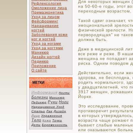
Для некоторых женщин (
Рефлексология
на 50-60-е годы, этот в
Омоложение лица
переходным возрастом, 
Примаэконетика
Уход за лицом
Такой сдвиг означает, 
Фейсформинг
эмоциональной зрелости
Наращивание
физической зрелости. Н
ногтей
первородящая" не таков
Заболевания кожи
ног и ногтей
должна быть.
Уход за ногами
Уход за ногтями
Даже в медицинской лит
Маникюр
все реже и реже. В наш
Дизайн ногтей
женщина не попадает ав
Педикюр
риска. Одним поводом д
Приложение
О сайте
Действительно, если же
здорова, не бесплодна,
родить нормального, здо
МЕТКИ
у двадцатилетней, что 
3917 женщин, рожавших
Информация
Ногти
Йорке.
Болезни
Маникюр
Руки
Ноги
Педикюр
Это исследование, пров
Наращивание
Уход
противоречит результа
Статьи
Лак
Дизайн
в которых утверждалось
Лицо
Упражнения
Тело
возраста чаще рожают 
Кожа
Точки
бывают слабые маленьк
Дети
Беременность
или оказываются больн