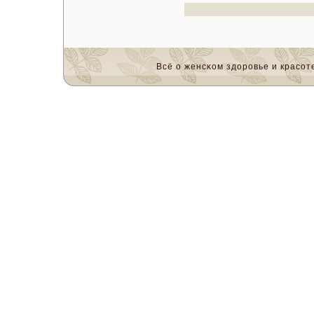
Всё о женсκом здоровье и красοте