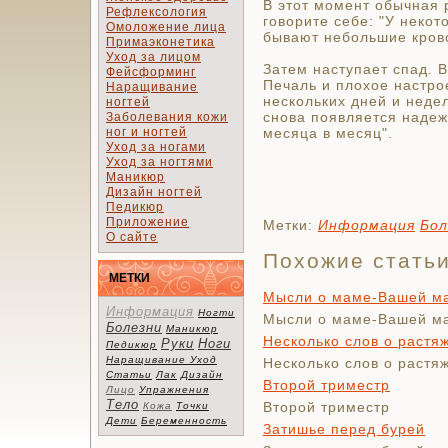
В этот момент обычная 
Рефлексология
говорите себе: "У неко
Омоложение лица
бывают небольшие крово
Примаэконетика
Уход за лицом
Затем наступает спад.
Фейсформинг
Печаль и плохое настро
Наращивание
нескольких дней и неде
ногтей
снова появляется надежд
Заболевания кожи
ног и ногтей
месяца в месяц".
Уход за ногами
Уход за ногтями
Маникюр
Дизайн ногтей
Педикюр
Приложение
Метки:
Информация
Бол
О сайте
Похожие стать
МЕТКИ
Мысли о маме-Вашей м
Информация
Ногти
Мысли о маме-Вашей м
Болезни
Маникюр
Несколько слов о растя
Руки
Ноги
Педикюр
Наращивание
Уход
Несколько слов о растя
Статьи
Лак
Дизайн
Второй триместр
Лицо
Упражнения
Тело
Второй триместр
Кожа
Точки
Дети
Беременность
Затишье перед бурей