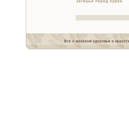
Затишье перед бурей
Всё о женсκом здоровье и красοте