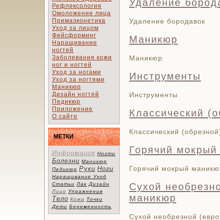
Удаление бород
Рефлексология
Омоложение лица
Примаэконетика
Удаление бородавок
Уход за лицом
Фейсформинг
Маникюр
Наращивание
ногтей
Заболевания кожи
Маникюр
ног и ногтей
Уход за ногами
Инструменты
Уход за ногтями
Маникюр
Дизайн ногтей
Инструменты
Педикюр
Приложение
Классический (
О сайте
Классический (обрезной
МЕТКИ
Горячий мокрый
Информация
Ногти
Болезни
Маникюр
Горячий мокрый маникю
Руки
Ноги
Педикюр
Наращивание
Уход
Статьи
Лак
Дизайн
Сухой необрезно
Лицо
Упражнения
маникюр
Тело
Кожа
Точки
Дети
Беременность
Сухой необрезной (евр