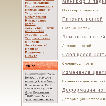
Маникюр и педи
Рефлексология
Омоложение лица
Примаэконетика
Маникюр и педикюр
Уход за лицом
Фейсформинг
Питание ногтей
Наращивание
ногтей
Заболевания кожи
Питание ногтей
ног и ногтей
Уход за ногами
Ломкость ногтей
Уход за ногтями
Маникюр
Дизайн ногтей
Ломкость ногтей
Педикюр
Приложение
Слоящиеся ногт
О сайте
Слоящиеся ногти
МЕТКИ
Изменение цвета
Информация
Ногти
Болезни
Маникюр
Изменение цвета ногтей
Руки
Ноги
Педикюр
Наращивание
Уход
Статьи
Лак
Дизайн
Деформация ног
Лицо
Упражнения
Тело
Кожа
Точки
Деформация ногтевой п
Дети
Беременность