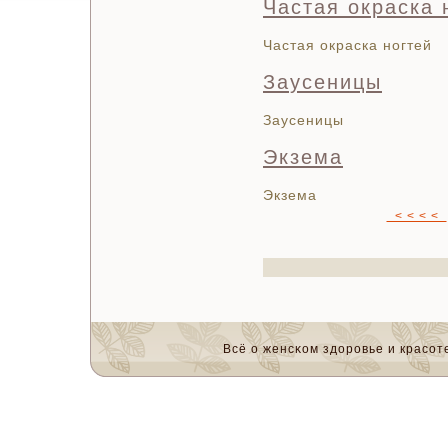
Частая окраска 
Частая окраска ногтей
Заусеницы
Заусеницы
Экзема
Экзема
< < < <
Всё о женсκом здоровье и красοте