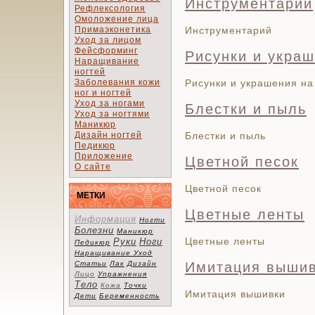
Инструментарий
Рефлексология
Омоложение лица
Примаэконетика
Инструментарий
Уход за лицом
Фейсформинг
Рисунки и украш
Наращивание
ногтей
Заболевания кожи
Рисунки и украшения на
ног и ногтей
Уход за ногами
Блестки и пыль
Уход за ногтями
Маникюр
Дизайн ногтей
Блестки и пыль
Педикюр
Приложение
Цветной песок
О сайте
Цветной песок
МЕТКИ
Цветные ленты
Информация
Ногти
Болезни
Маникюр
Цветные ленты
Руки
Ноги
Педикюр
Наращивание
Уход
Статьи
Лак
Дизайн
Имитация выши
Лицо
Упражнения
Тело
Кожа
Точки
Имитация вышивки
Дети
Беременность