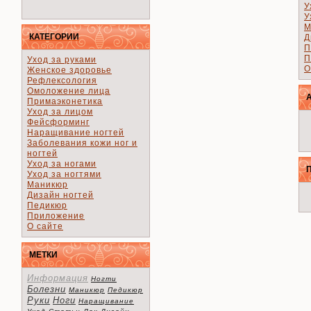
У
У
М
КАТЕГОРИИ
Д
П
П
Уход за руками
О
Женское здоровье
Рефлексология
Омоложение лица
Примаэконетика
Уход за лицом
Фейсформинг
Наращивание ногтей
Заболевания кожи ног и
ногтей
Уход за ногами
Уход за ногтями
Маникюр
Дизайн ногтей
Педикюр
Приложение
О сайте
МЕТКИ
Информация
Ногти
Болезни
Маникюр
Педикюр
Руки
Ноги
Наращивание