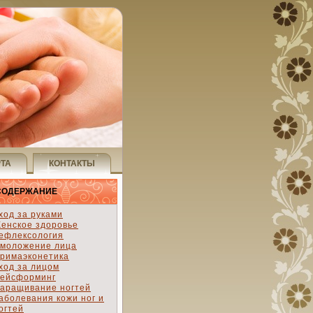
РТА
КОНТАКТЫ
СОДЕРЖАНИЕ
ход за руками
енское здоровье
ефлексология
моложение лица
римаэконетика
ход за лицом
ейсформинг
аращивание ногтей
аболевания кожи ног и
огтей