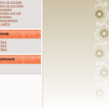
ход за ногами
ход за ногтями
аникюр
изайн ногтей
едикюр
риложение
 сайте
АРХИВ
Янв
Фев
Мар
ПОЛЕЗНОЕ