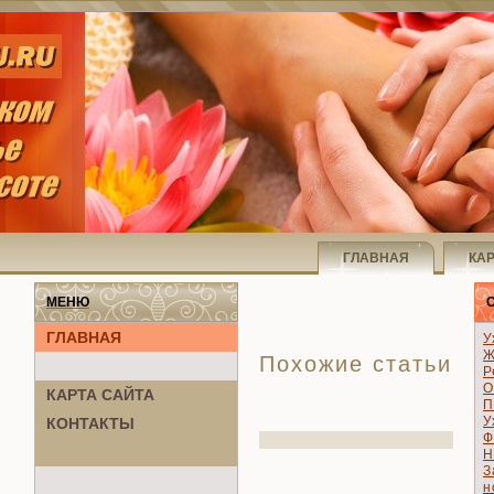
ГЛАВНАЯ
КА
МЕНЮ
ГЛАВНАЯ
У
Ж
Похожие статьи
Р
О
КАРТА САЙТА
П
У
КОНТАКТЫ
Ф
Н
З
н