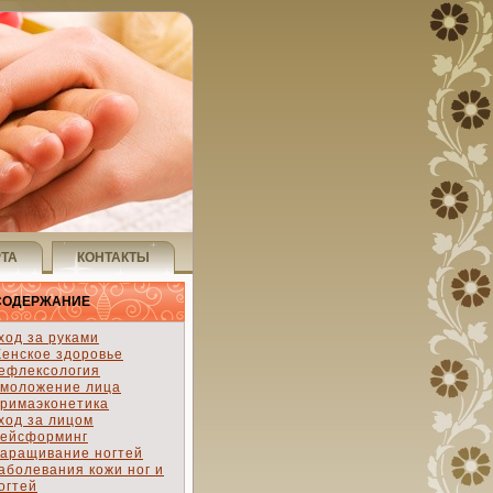
РТА
КОНТАКТЫ
СОДЕРЖАНИЕ
ход за руками
енское здоровье
ефлексология
моложение лица
римаэконетика
ход за лицом
ейсформинг
аращивание ногтей
аболевания кожи ног и
огтей