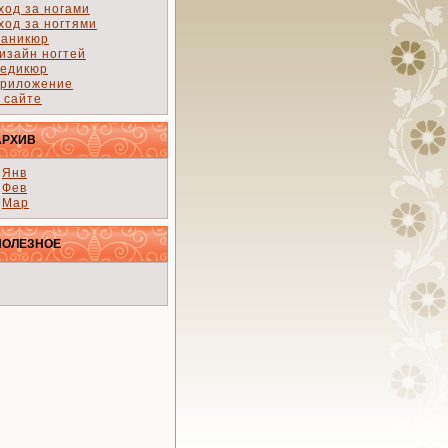
ход за ногами
ход за ногтями
аникюр
изайн ногтей
едикюр
риложение
 сайте
АРХИВ
Янв
Фев
Мар
ПОЛЕЗНОЕ