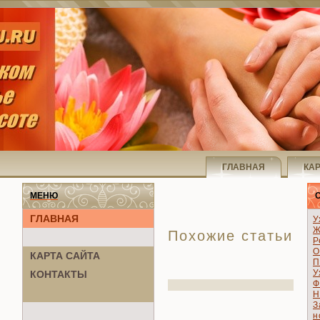
ГЛАВНАЯ
КА
МЕНЮ
ГЛАВНАЯ
У
Ж
Похожие статьи
Р
О
КАРТА САЙТА
П
У
КОНТАКТЫ
Ф
Н
З
н