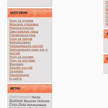
У
У
М
КАТЕГОРИИ
Д
П
П
Уход за руками
О
Женское здоровье
Рефлексология
Омоложение лица
Примаэконетика
Уход за лицом
Фейсформинг
Наращивание ногтей
Заболевания кожи ног и
ногтей
Уход за ногами
Уход за ногтями
Маникюр
Дизайн ногтей
Педикюр
Приложение
О сайте
МЕТКИ
Информация
Ногти
Болезни
Маникюр
Педикюр
Руки
Ноги
Наращивание