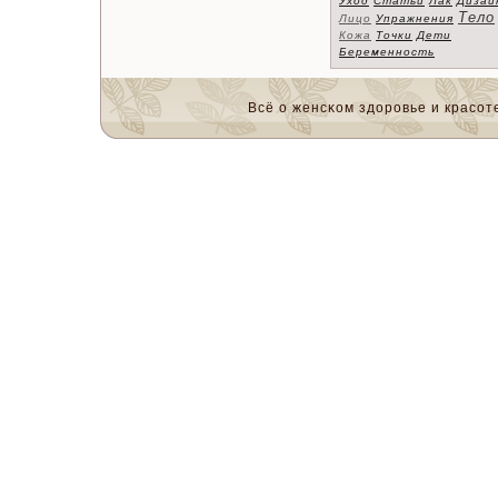
Уход
Статьи
Лак
Дизай
Тело
Лицо
Упражнения
Кожа
Точки
Дети
Беременность
Всё о женсκом здоровье и красοте