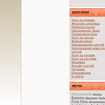
КАТЕГОРИИ
Уход за руками
Женское здоровье
Рефлексология
Омоложение лица
Примаэконетика
Уход за лицом
Фейсформинг
Наращивание ногтей
Заболевания кожи но
ногтей
Уход за ногами
Уход за ногтями
Маникюр
Дизайн ногтей
Педикюр
Приложение
О сайте
МЕТКИ
Информация
Ногти
Болезни
Маникюр
Пед
Руки
Ноги
Наращиван